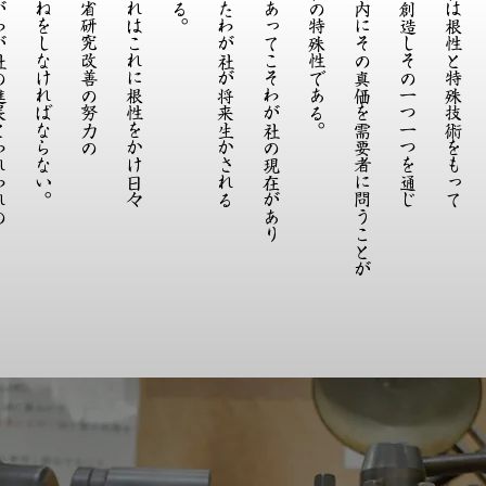
とわれわれの
積み重ねをしなければならない。
検討反省研究改善の努力の
われわれはこれに根性をかけ日々
且つまたわが社が将来生かされる
これがあってこそわが社の現在があり
わが社の特殊性である。
無言の内にその真価を需要者に問うことが
製品を創造しその一つ一つを通じ
わが社は根性と特殊技術をもって