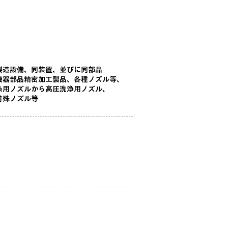
製造設備、同装置、並びに同部品
機器部品精密加工製品、
各種ノズル等、
糸用ノズルから高圧洗浄用ノズル、
特殊ノズル等