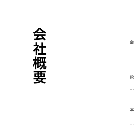
会社概要
​
設
​