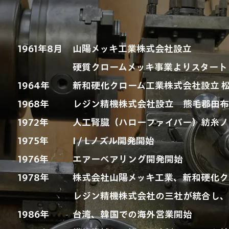
1961年8月
山陽メッキ工業株式会社設立
硬質クロームメッキ事業よりスタート
1964年
新和硬化クローム工業株式会社設立 
1968年
レジン精機株式会社設立 熊毛郡田
1972年
​人工腎臓（ハローファイバー）紡糸
1975年
I / Lノズル開発開始
1976年
エアーベアリング開発開始
1978年​
​株式会社山陽メッキ工業、新和硬化
レジン精機株式会社の三社が統合し
1986年
台湾、韓国での海外営業開始