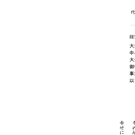
代
経
大
中
大
御
事
​